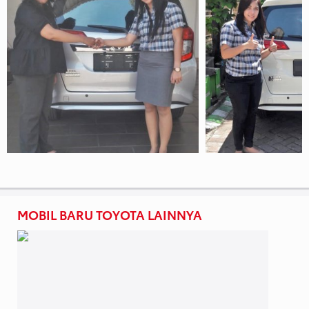
Rpm
Transmisi Manual 5-Speed atau Automatic 4-
speed
Bahan Bakar Bensin minimal Oktan 92
Sistem Bahan Bakar Electronic Fuel Injection
Kapasitas Bahan Bakar maximal 33 Liter
Ukuran Dimensi Keseluruhan
Panjang 3660 mm
Lebar 1600 mm
Lebar 1520 mm
Eksterior New Toyota Agya Facelift
New Front Bumper Design (tipe TRD)
MOBIL BARU TOYOTA LAINNYA
New Headlamp (Lampu Depan) with LED Light
Guide
New Rearlamp (Lampu Belakang) with
Impresive Design
New Retractable Side Mirror (spion otomatis)
with Sein Lamp (kecuali tipe 1.0L)