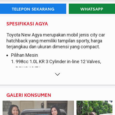
TELEPON SEKARANG
WHATSAPP
SPESIFIKASI AGYA
Toyota New Agya merupakan mobil jenis city car
hatchback yang memiliki tampilan sporty, harga
terjangkau dan ukuran dimensi yang compact.
Pilihan Mesin
998cc 1.0L KR 3 Cylinder in-line 12 Valves,
DOHC, VVT-i
1197cc 1.2L NR 4 Cylinder in-line 16 Valves,
DOHC, Dual VVT-i
Tenaga Mesin
GALERI KONSUMEN
1.0L max 67/6000 Rpm dengan torsi 9.1/4400
Rpm
1.2L max 67/6000 Rpm dengan torsi 9.1/4400