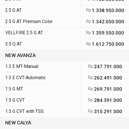
2.5 G AT
1.338.950.000
Rp
2.5 G AT Premium Color
1.342.050.000
Rp
VELLFIRE 2.5 G AT
1.359.550.000
Rp
3.5 Q AT
1.612.750.000
Rp
NEW AVANZA
1.3 E MT-Manual
247.791.000
Rp
1.3 E CVT-Automatic
262.491.000
Rp
1.5 G MT
269.791.000
Rp
1.5 G CVT
284.391.000
Rp
1.5 G CVT with TSS
310.291.000
Rp
NEW CALYA