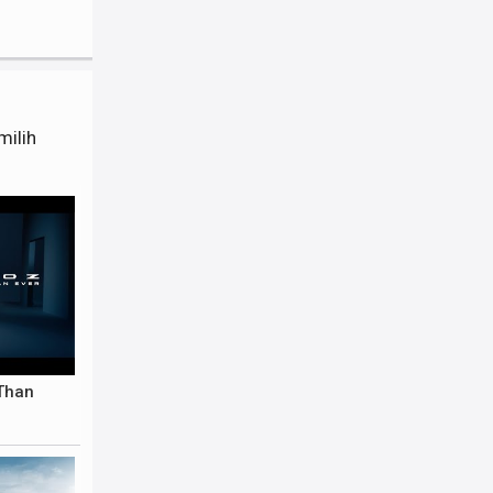
milih
Than